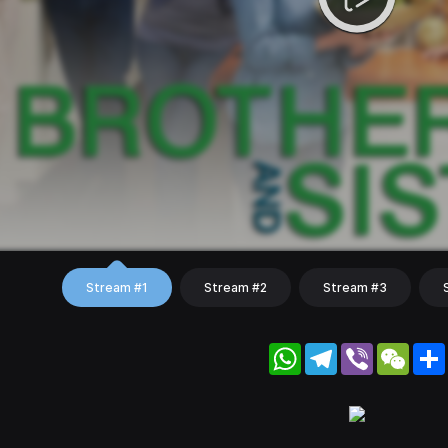
Stream #1
Stream #2
Stream #3
WhatsApp
Telegram
Viber
WeC