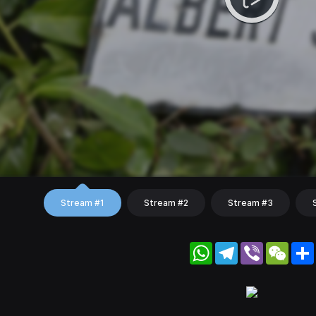
Stream #1
Stream #2
Stream #3
WhatsApp
Telegram
Viber
WeC