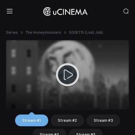
Séries
The Honeymooners
S00E115 (Lost Job)
Stream #1
Stream #2
Stream #3
Stream #4
Stream #5