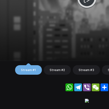
Stream #1
Stream #2
Stream #3
WhatsApp
Telegram
Viber
WeC