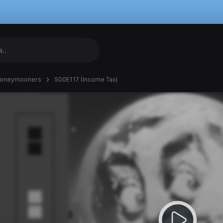
Honeymooners
S00E117 (Income Tax)