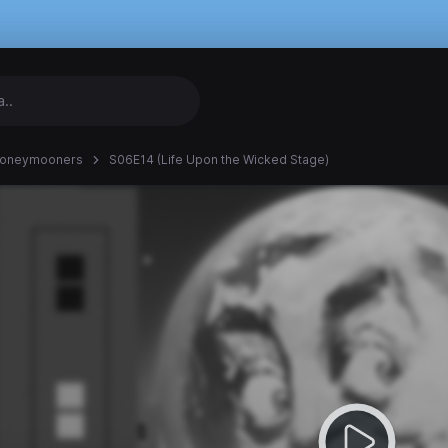
Honeymooners
S06E14 (Life Upon the Wicked Stage)