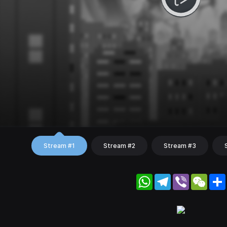
Stream #1
Stream #2
Stream #3
WhatsApp
Telegram
Viber
WeC