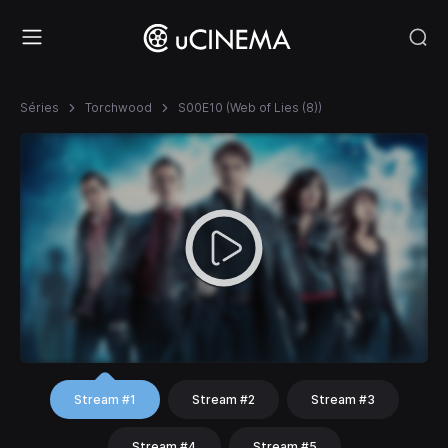
Séries
Torchwood
S00E10 (Web of Lies (8))
Stream #1
Stream #2
Stream #3
Stream #4
Stream #5