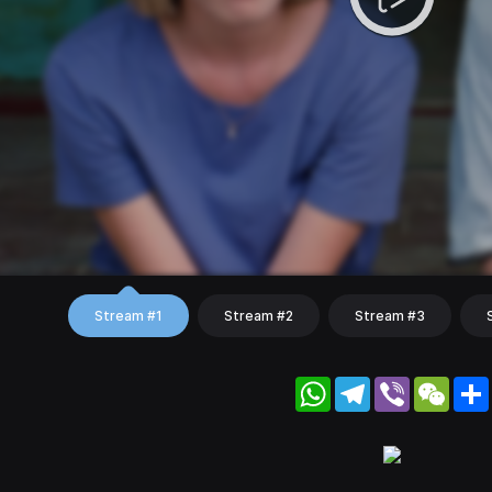
Stream #1
Stream #2
Stream #3
WhatsApp
Telegram
Viber
WeC