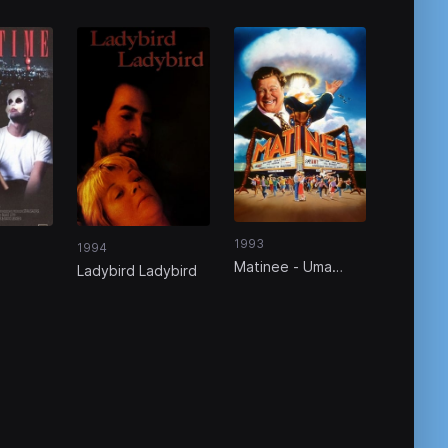
1993
1994
Matinee - Uma
Ladybird Ladybird
Sessão Muito
Louca