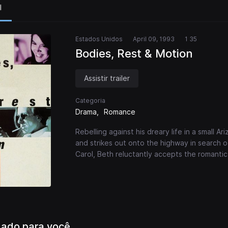
l
Estados Unidos
April 09, 1993
1 35
Bodies, Rest & Motion
Assistir trailer
Categoria
Drama
Romance
Rebelling against his dreary life in a small A
and strikes out onto the highway in search o
Carol, Beth reluctantly accepts the romantic 
ado para você