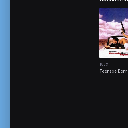
1993
Teenage Bonn
and Klepto Cl