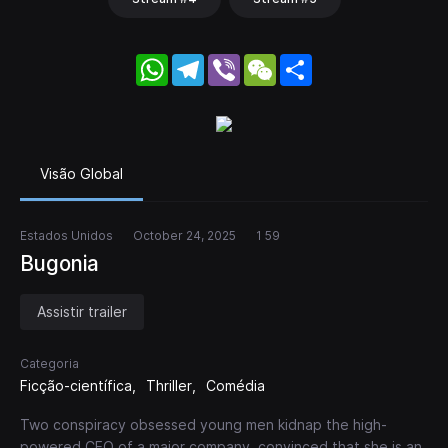
WhatsApp
Telegram
Viber
WeChat
Share
Visão Global
Estados Unidos
October 24, 2025
1 59
Bugonia
Assistir trailer
Categoria
Ficção-científica
Thriller
Comédia
Two conspiracy obsessed young men kidnap the high-
powered CEO of a major company, convinced that she is an