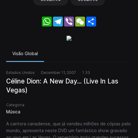
WhatsApp
Telegram
Viber
WeChat
Share
Visão Global
Estados Unidos
December 11, 2007
1 33
Céline Dion: A New Day... (Live In Las
Vegas)
Categoria
Música
A cantora canadense, que já vendeu milhões de cópias pelo
mundo, apresenta neste DVD um fantástico show gravado
ao vivo em Las Vegas. O repertório inclui grandes sucessos