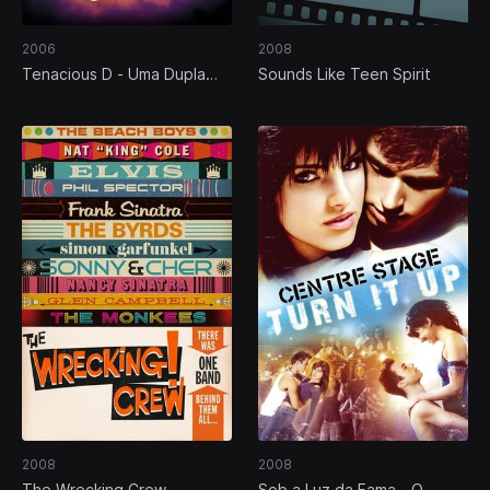
2006
2008
Tenacious D - Uma Dupla
Sounds Like Teen Spirit
Infernal
2008
2008
The Wrecking Crew
Sob a Luz da Fama - O