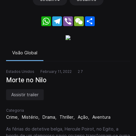
WhatsApp
Telegram
Viber
WeChat
Share
Visão Global
Estados Unidos
February 11, 2022
2 7
Morte no Nilo
Assistir trailer
Categoria
Crime
Mistério
Drama
Thriller
Ação
Aventura
As férias do detetive belga, Hercule Poirot, no Egito, a
bordo de um glamoroso navio cruzeiro transformam-se numa