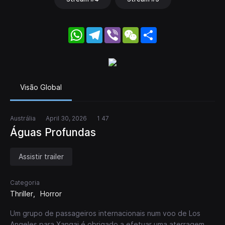
WhatsApp
Telegram
Viber
WeChat
Share
Visão Global
Austrália
April 30, 2026
1 47
Águas Profundas
Assistir trailer
Categoria
Thriller
Horror
Um grupo de passageiros internacionais num voo de Los
Angeles para Xangai é obrigado a efetuar uma aterragem