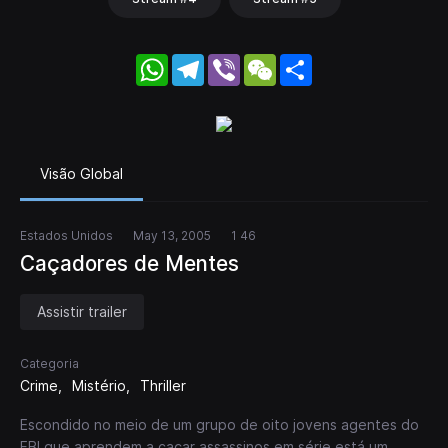
WhatsApp
Telegram
Viber
WeChat
Share
Visão Global
Estados Unidos
May 13, 2005
1 46
Caçadores de Mentes
Assistir trailer
Categoria
Crime
Mistério
Thriller
Escondido no meio de um grupo de oito jovens agentes do
FBI que aprendem a caçar assassinos em série está um