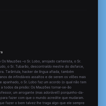
ra
s Mauzões –o Sr. Lobo, arrojado carteirista, o Sr.
udo, o Sr. Tubarão, descontraído mestre do disfarce,
Sra. Tarântula, hacker de língua afiada, também
os de infindáveis assaltos e de serem os vilões mais
e apanhado, o Sr. Lobo faz um acordo (o qual não tem
r a todos da prisão: Os Mauzões tornar-se-ão
ofessor, um arrogante (mas adorável!) porquinho-da-
 para fazer com que o mundo acredite que mudaram.
que fazer o bem talvez lhe traga algo que ele sempre