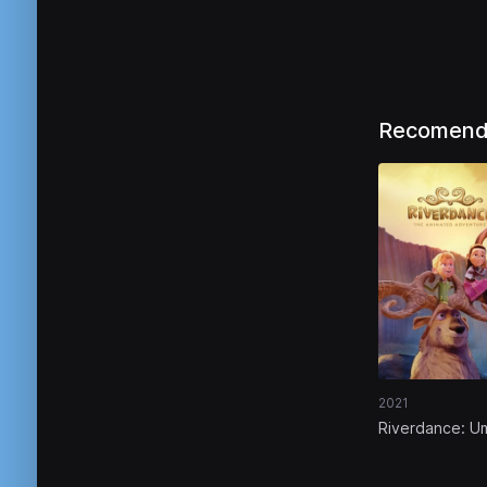
Recomend
2021
Riverdance: U
Aventura Muit
Animada