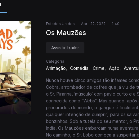
l
Estados Unidos
April 22, 2022
1 40
Os Mauzões
Assistir trailer
Categoria
Animação
Comédia
Crime
Ação
Aventu
Nunca houve cinco amigos tão infames como O
Cobra, arrombador de cofres que já viu de t
o Sr. Piranha, ‘músculo’ com pavio curto e a 
conhecida como “Webs”. Mas quando, após an
procurados do mundo, o gangue é finalment
qualquer intenção de cumprir) para os salva
bonzinhos. Sob a tutela do seu mentor, o Pr
índia, Os Mauzões embarcam numa aventura
No caminho, o Sr. Lobo começa a suspeitar 