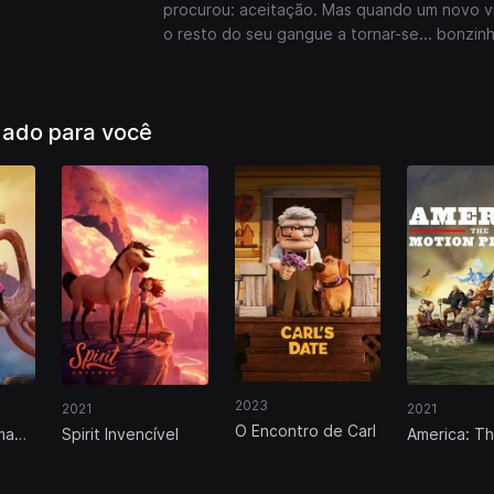
procurou: aceitação. Mas quando um novo vi
o resto do seu gangue a tornar-se... bonzin
ado para você
2023
2021
2021
O Encontro de Carl
ma
Spirit Invencível
America: T
o
Motion Pict