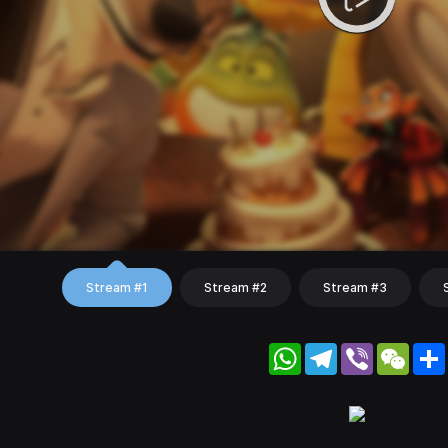
Stream #1
Stream #2
Stream #3
WhatsApp
Telegram
Viber
WeC