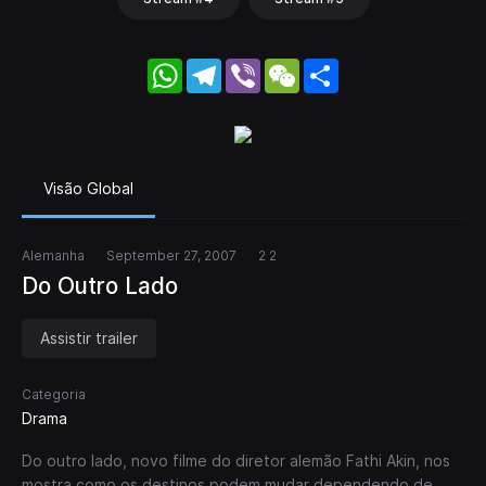
WhatsApp
Telegram
Viber
WeChat
Share
Visão Global
Alemanha
September 27, 2007
2 2
Do Outro Lado
Assistir trailer
Categoria
Drama
Do outro lado, novo filme do diretor alemão Fathi Akin, nos
mostra como os destinos podem mudar dependendo de