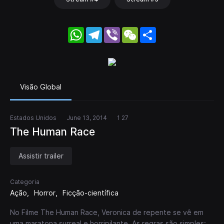
WhatsApp
Telegram
Viber
WeChat
Share
Visão Global
Estados Unidos
June 13, 2014
1 27
The Human Race
Assistir trailer
Categoria
Ação
Horror
Ficção-científica
No Filme The Human Race, Veronica de repente se vê em
uma maratona surreal e horripilante. As regras são simples: