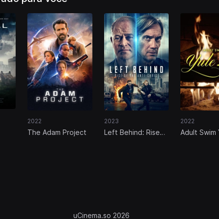
2022
2023
2022
The Adam Project
Left Behind: Rise
Adult Swim 
of the Antichrist
Log (aka T
Fireplace)
uCinema.so 2026