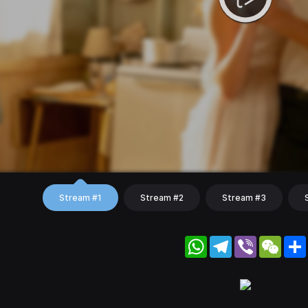
Stream #1
Stream #2
Stream #3
WhatsApp
Telegram
Viber
WeC