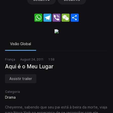
WhatsApp
Telegram
Viber
WeChat
Share
Visão Global
França
August 24, 2011
1 58
Aqui é o Meu Lugar
Assistir trailer
Categoria
Drama
Cheyenne, sabendo que seu pai está à beira da morte, viaja
para Nova York na esperança de se reconciliar com ele