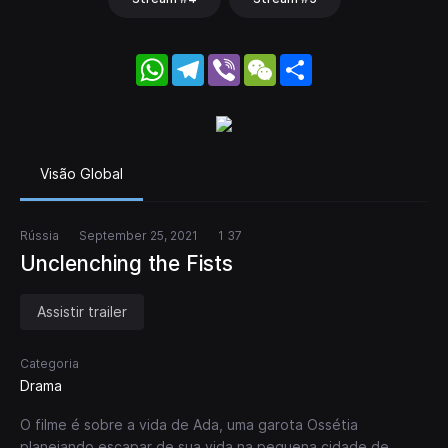
WhatsApp
Telegram
Viber
WeChat
Share
Visão Global
Rússia
September 25, 2021
1 37
Unclenching the Fists
Assistir trailer
Categoria
Drama
O filme é sobre a vida de Ada, uma garota Ossétia
planejando escapar de sua vida na pequena cidade de