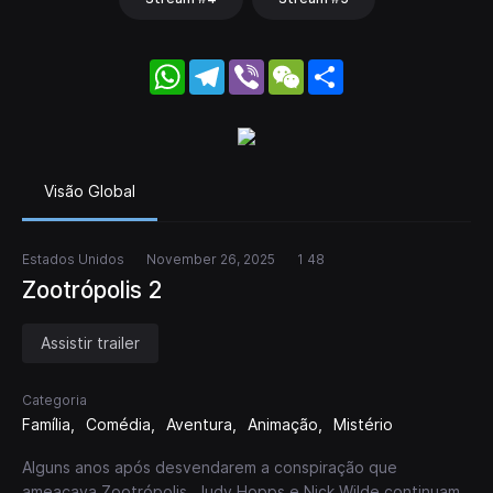
WhatsApp
Telegram
Viber
WeChat
Share
Visão Global
Estados Unidos
November 26, 2025
1 48
Zootrópolis 2
Assistir trailer
Categoria
Família
Comédia
Aventura
Animação
Mistério
Alguns anos após desvendarem a conspiração que
ameaçava Zootrópolis, Judy Hopps e Nick Wilde continuam