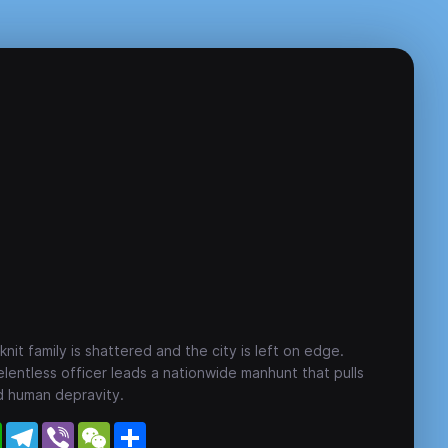
it family is shattered and the city is left on edge.
lentless officer leads a nationwide manhunt that pulls
d human depravity.
WhatsApp
Telegram
Viber
WeChat
Share