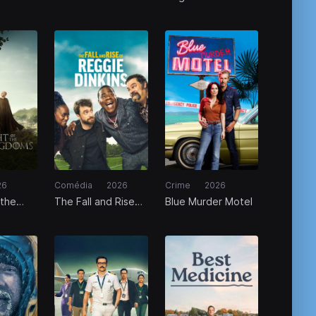
26
Comédia
2026
Crime
2026
 the
The Fall and Rise
Blue Murder Motel
gdoms
of Reggie Dinkins