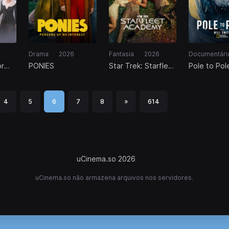
Drama
2026
Fantasia
2026
Documentári
or
PONIES
Star Trek: Starfleet
Pole to Pol
?
Academy
Will Smith
4
5
6
7
8
»
614
uCinema.so 2026
uCinema.so não armazena arquivos nos servidores.