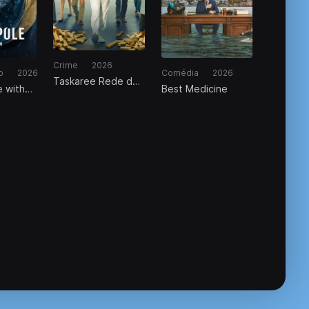
Crime
2026
o
2026
Comédia
2026
Taskaree Rede de
e with
Best Medicine
Contrabando