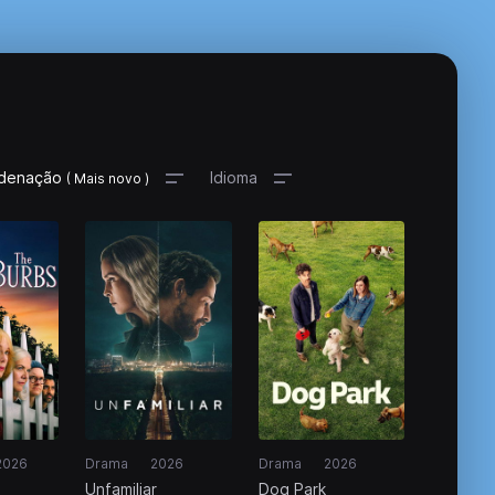
denação
Idioma
( Mais novo )
2026
Drama
2026
Drama
2026
Unfamiliar
Dog Park