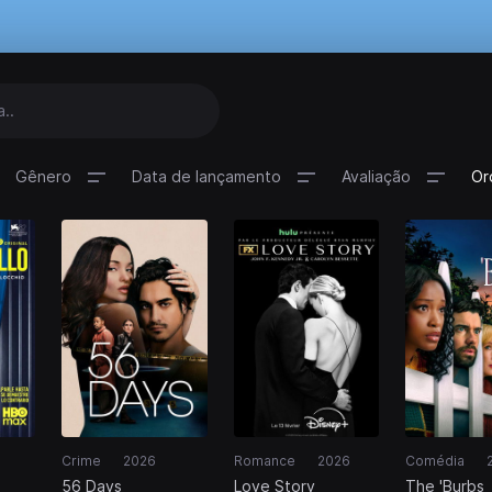
Gênero
Data de lançamento
Avaliação
Or
Crime
2026
Romance
2026
Comédia
56 Days
Love Story
The 'Burbs