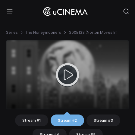
Séries
The Honeymooners
S00E123 (Norton Moves In)
Stream #1
Stream #2
Stream #3
Stream #4
Stream #5