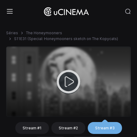
Séries
The Honeymooners
S11E31 (Special: Honeymooners sketch on The Kopycats)
Stream #1
Stream #2
Stream #3