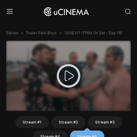
Séries
Trailer Park Boys
S00E317 (TPB9 On Set - Day 18)
Stream #1
Stream #2
Stream #3
Stream #4
Stream #5